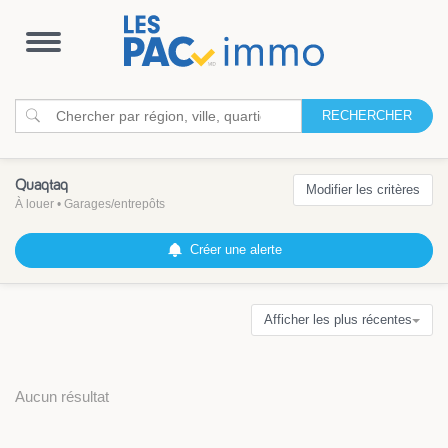
Ouvrir
la
navigation
RECHERCHER
Quaqtaq
Modifier les critères
À louer
•
Garages/entrepôts
Créer une alerte
Afficher les plus récentes
Aucun résultat